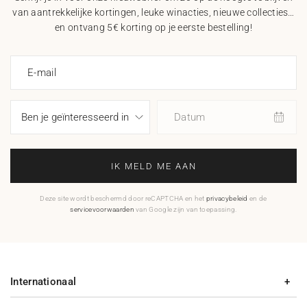
van aantrekkelijke kortingen, leuke winacties, nieuwe collecties…
en ontvang 5€ korting op je eerste bestelling!
E-mail
Datum
IK MELD ME AAN
Deze site wordt beschermd door reCAPTCHA en het
privacybeleid
en de
servicevoorwaarden
van Google zijn van toepassing.
Internationaal