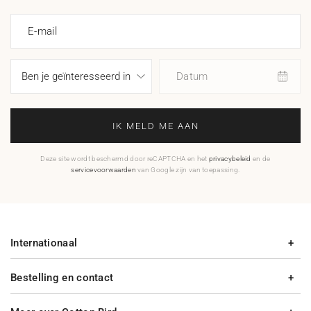
E-mail
Datum
IK MELD ME AAN
Deze site wordt beschermd door reCAPTCHA en het
privacybeleid
en de
servicevoorwaarden
van Google zijn van toepassing.
Internationaal
Bestelling en contact