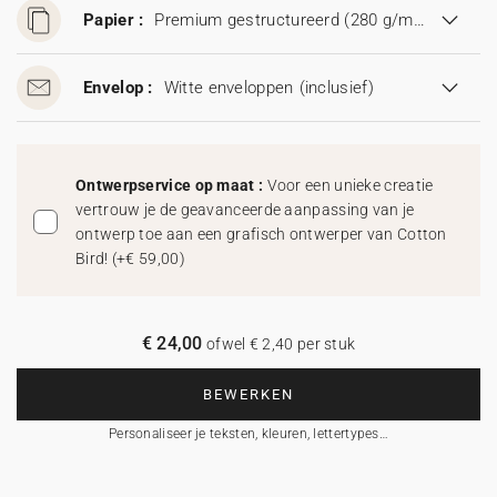
Papier :
Premium gestructureerd (280 g/m²)
Envelop :
Witte enveloppen
(inclusief)
Ontwerpservice op maat :
Voor een unieke creatie
vertrouw je de geavanceerde aanpassing van je
ontwerp toe aan een grafisch ontwerper van Cotton
Bird!
(
+€ 59,00
)
€ 24,00
ofwel € 2,40 per stuk
BEWERKEN
Personaliseer je teksten, kleuren, lettertypes…