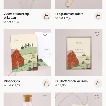
Vuurwerksterretje
Programmawaaiers
etiketten
vanaf € 2,46
vanaf € 0,40
Misboekjes
Bruiloftborden welkom
vanaf € 1,29
€ 18,90