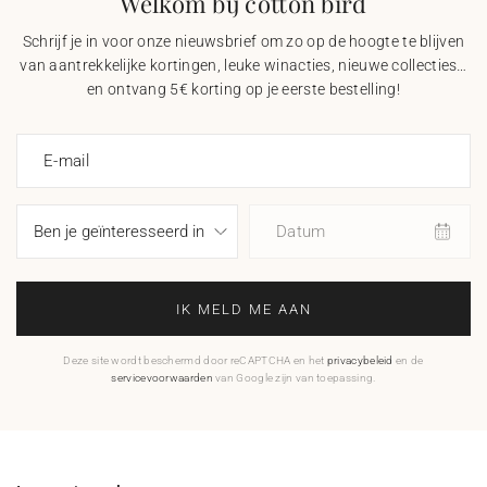
Welkom bij cotton bird
Schrijf je in voor onze nieuwsbrief om zo op de hoogte te blijven
van aantrekkelijke kortingen, leuke winacties, nieuwe collecties…
en ontvang 5€ korting op je eerste bestelling!
E-mail
Datum
IK MELD ME AAN
Deze site wordt beschermd door reCAPTCHA en het
privacybeleid
en de
servicevoorwaarden
van Google zijn van toepassing.