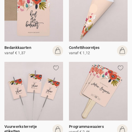
Bedankkaarten
Confettihoorntjes
vanaf € 1,37
vanaf € 1,12
Vuurwerksterretje
Programmawaaiers
etiketten
vanaf € 2,46