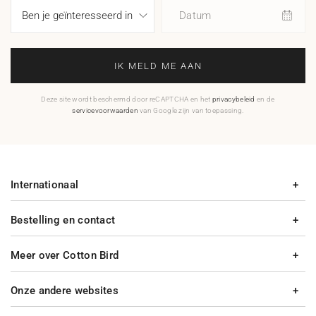
Datum
IK MELD ME AAN
Deze site wordt beschermd door reCAPTCHA en het
privacybeleid
en de
servicevoorwaarden
van Google zijn van toepassing.
Internationaal
Bestelling en contact
Meer over Cotton Bird
Onze andere websites