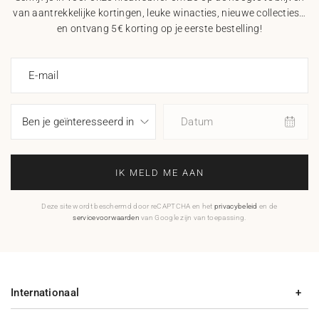
van aantrekkelijke kortingen, leuke winacties, nieuwe collecties…
en ontvang 5€ korting op je eerste bestelling!
E-mail
Datum
IK MELD ME AAN
Deze site wordt beschermd door reCAPTCHA en het
privacybeleid
en de
servicevoorwaarden
van Google zijn van toepassing.
Internationaal