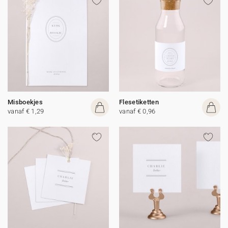
Misboekjes
Flesetiketten
vanaf € 1,29
vanaf € 0,96