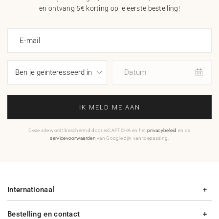
en ontvang 5€ korting op je eerste bestelling!
E-mail
Datum
IK MELD ME AAN
Deze site wordt beschermd door reCAPTCHA en het
privacybeleid
en de
servicevoorwaarden
van Google zijn van toepassing.
Internationaal
Bestelling en contact