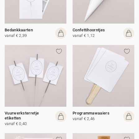
Bedankkaarten
Confettihoorntjes
vanaf € 2,39
vanaf € 1,12
Vuurwerksterretje
Programmawaaiers
etiketten
vanaf € 2,46
vanaf € 0,40