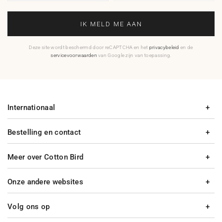
IK MELD ME AAN
Deze site wordt beschermd door reCAPTCHA en het
privacybeleid
en de
servicevoorwaarden
van Google zijn van toepassing.
Internationaal
Bestelling en contact
Meer over Cotton Bird
Onze andere websites
Volg ons op