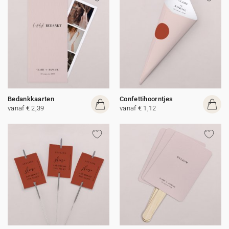
Bedankkaarten
Confettihoorntjes
vanaf € 2,39
vanaf € 1,12