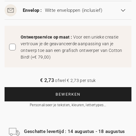
Envelop :
Witte enveloppen
(inclusief)
Ontwerpservice op maat :
Voor een unieke creatie
vertrouw je de geavanceerde aanpassing van je
ontwerp toe aan een grafisch ontwerper van Cotton
Bird!
(
+€ 79,00
)
€ 2,73
ofwel € 2,73 per stuk
BEWERKEN
Personaliseer je teksten, kleuren, lettertypes…
Geschatte levertijd : 14 augustus - 18 augustus