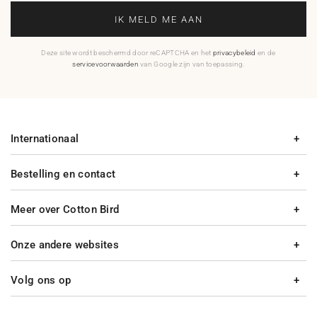
IK MELD ME AAN
Deze site wordt beschermd door reCAPTCHA en het
privacybeleid
en de
servicevoorwaarden
van Google zijn van toepassing.
Internationaal
Bestelling en contact
Meer over Cotton Bird
Onze andere websites
Volg ons op