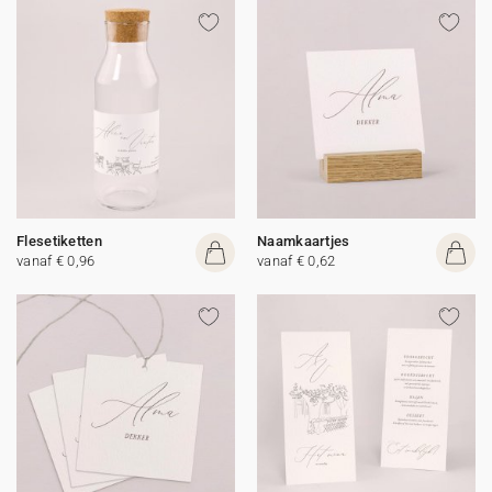
Flesetiketten
Naamkaartjes
vanaf € 0,96
vanaf € 0,62