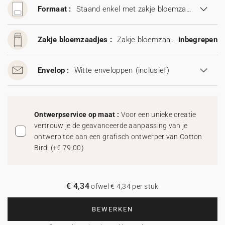
Formaat :
Staand enkel met zakje bloemzaadjes (11,5 x 17 cm)
Zakje bloemzaadjes :
Zakje bloemzaadjes
inbegrepen
Envelop :
Witte enveloppen
(inclusief)
Ontwerpservice op maat :
Voor een unieke creatie
vertrouw je de geavanceerde aanpassing van je
ontwerp toe aan een grafisch ontwerper van Cotton
Bird!
(
+€ 79,00
)
€ 4,34
ofwel € 4,34 per stuk
BEWERKEN