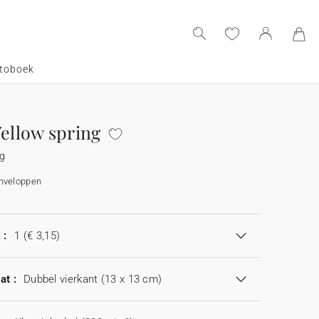
toboek
Yellow spring
ng
enveloppen
 :
1
(€ 3,15)
at :
Dubbel vierkant (13 x 13 cm)