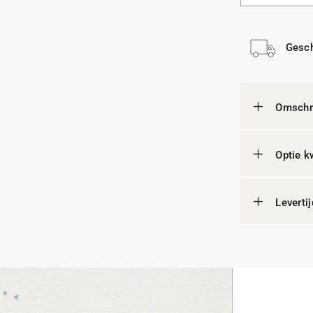
Gesch
Omschri
Optie k
Leverti