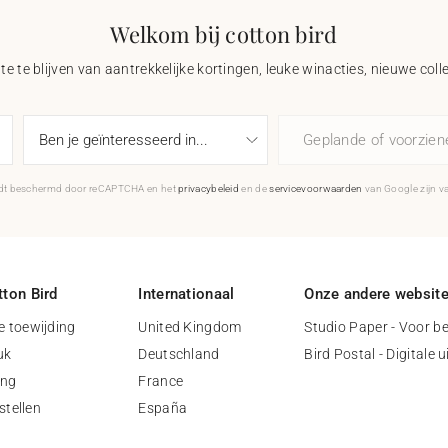
Welkom bij cotton bird
e te blijven van aantrekkelijke kortingen, leuke winacties, nieuwe coll
Geplande of voorzie
rdt beschermd door reCAPTCHA en het
privacybeleid
en de
servicevoorwaarden
van Google zijn v
ton Bird
Internationaal
Onze andere websit
 toewijding
United Kingdom
Studio Paper - Voor be
uk
Deutschland
Bird Postal - Digitale 
ing
France
stellen
España