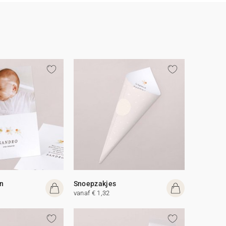
n
Snoepzakjes
vanaf € 1,32