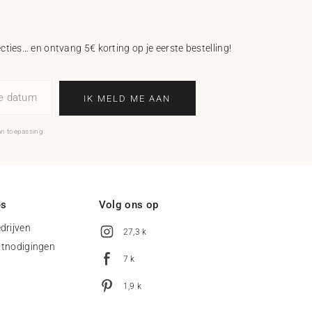
ecties… en ontvang 5€ korting op je eerste bestelling!
ne datum
IK MELD ME AAN
an toepassing.
es
Volg ons op
drijven
27,3 k
uitnodigingen
7 k
1,9 k