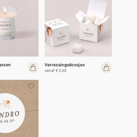
arsen
Verrassingsdoosjes
vanaf € 0,65