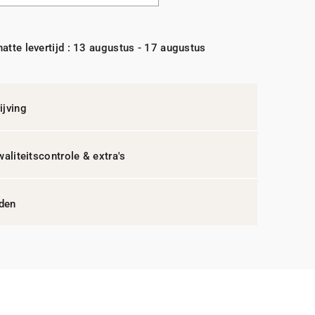
atte levertijd : 13 augustus - 17 augustus
jving
waliteitscontrole & extra's
jden