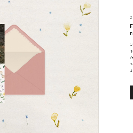
O
E
n
O
g
v
b
u