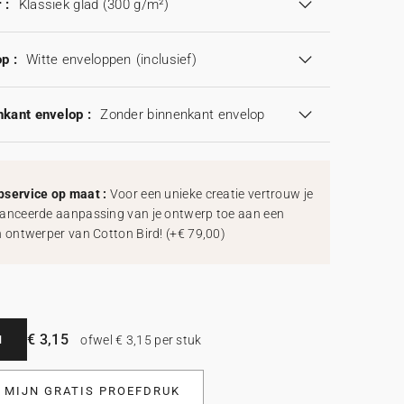
 :
Klassiek glad (300 g/m²)
p :
Witte enveloppen
(inclusief)
kant envelop :
Zonder binnenkant envelop
service op maat :
Voor een unieke creatie vertrouw je
anceerde aanpassing van je ontwerp toe aan een
h ontwerper van Cotton Bird!
(
+€ 79,00
)
€ 3,15
N
ofwel € 3,15 per stuk
L MIJN GRATIS PROEFDRUK