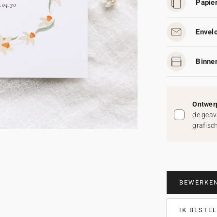
Papier
Envelo
Binnen
Ontwerp
de geav
grafisc
BEWERKE
IK BESTE