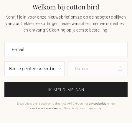
Welkom bij cotton bird
Schrijf je in voor onze nieuwsbrief om zo op de hoogte te blijven
van aantrekkelijke kortingen, leuke winacties, nieuwe collecties…
en ontvang 5€ korting op je eerste bestelling!
E-mail
Datum
IK MELD ME AAN
Deze site wordt beschermd door reCAPTCHA en het
privacybeleid
en de
servicevoorwaarden
van Google zijn van toepassing.