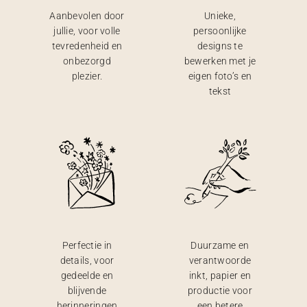
Aanbevolen door
Unieke,
jullie, voor volle
persoonlijke
tevredenheid en
designs te
onbezorgd
bewerken met je
plezier.
eigen foto’s en
tekst
Perfectie in
Duurzame en
details, voor
verantwoorde
gedeelde en
inkt, papier en
blijvende
productie voor
herinneringen
een betere