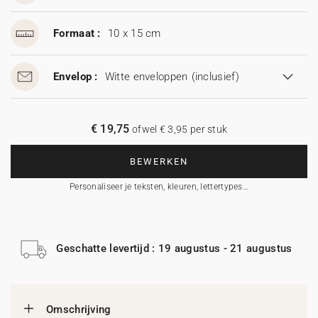
Formaat :
10 x 15 cm
Envelop :
Witte enveloppen
(inclusief)
€ 19,75
ofwel € 3,95 per stuk
BEWERKEN
Personaliseer je teksten, kleuren, lettertypes…
Geschatte levertijd : 19 augustus - 21 augustus
Omschrijving