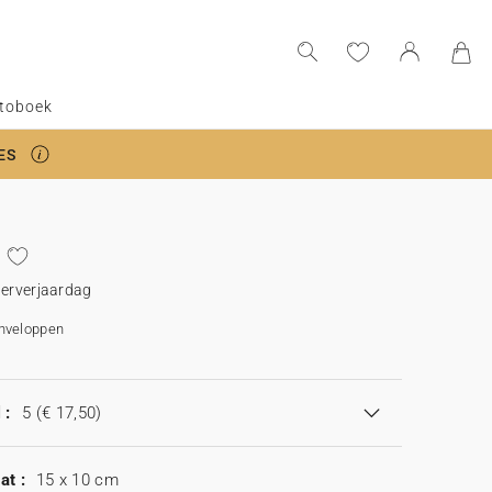
toboek
ES
derverjaardag
enveloppen
 :
5
(€ 17,50)
at :
15 x 10 cm