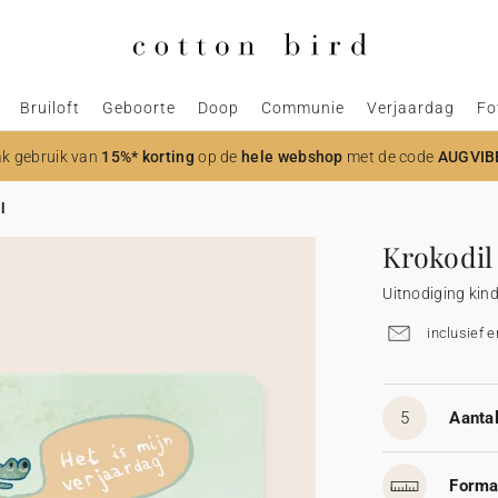
Bruiloft
Geboorte
Doop
Communie
Verjaardag
Fo
k gebruik van
15%* korting
op de
hele webshop
met de code
AUGVIB
l
Krokodil
Uitnodiging kin
inclusief 
5
Aantal
Forma