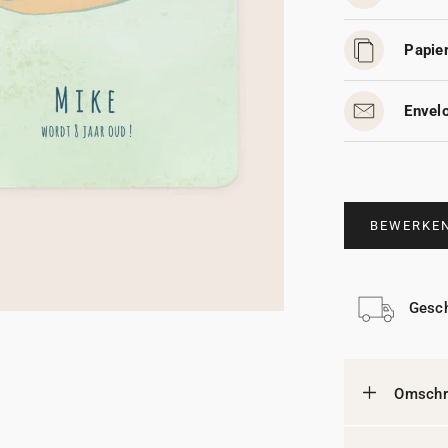
Papier
Envelo
BEWERKE
Gesch
Omschri