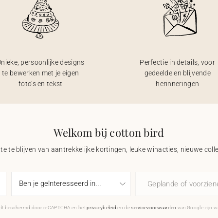
nieke, persoonlijke designs
Perfectie in details, voor
te bewerken met je eigen
gedeelde en blijvende
foto’s en tekst
herinneringen
Welkom bij cotton bird
e te blijven van aantrekkelijke kortingen, leuke winacties, nieuwe coll
Geplande of voorzie
rdt beschermd door reCAPTCHA en het
privacybeleid
en de
servicevoorwaarden
van Google zijn v