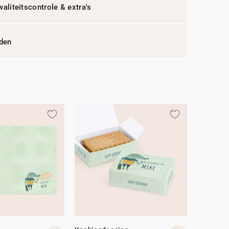
waliteitscontrole & extra's
jden