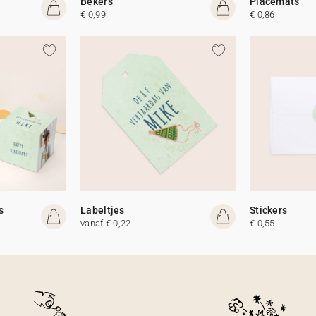
Bekers
Placemats
€ 0,99
€ 0,86
s
Labeltjes
Stickers
vanaf € 0,22
€ 0,55