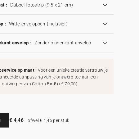
at :
Dubbel fotostrip (9,5 x 21 cm)
p :
Witte enveloppen
(inclusief)
kant envelop :
Zonder binnenkant envelop
service op maat :
Voor een unieke creatie vertrouw je
anceerde aanpassing van je ontwerp toe aan een
h ontwerper van Cotton Bird!
(
+€ 79,00
)
€ 4,46
N
ofwel € 4,46 per stuk