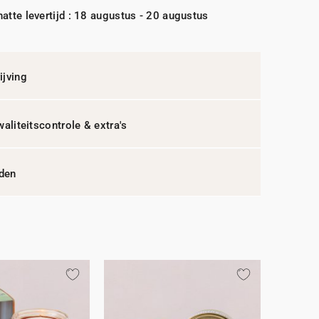
atte levertijd : 18 augustus - 20 augustus
jving
waliteitscontrole & extra's
jden