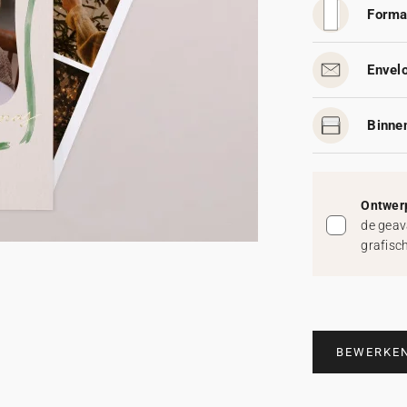
Forma
Envelo
Binnen
Ontwerp
de geav
grafisc
BEWERKE