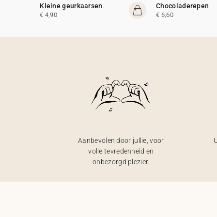
Kleine geurkaarsen
Chocoladerepen
€ 4,90
€ 6,60
Aanbevolen door jullie, voor
U
volle tevredenheid en
onbezorgd plezier.