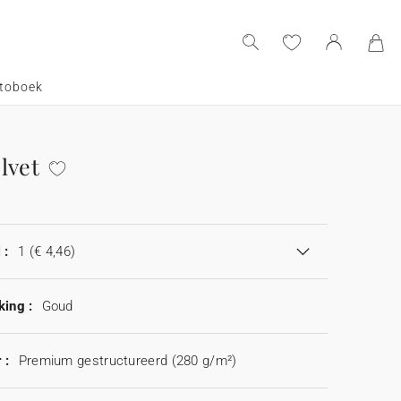
toboek
lvet
 :
1
(€ 4,46)
king :
Goud
 :
Premium gestructureerd (280 g/m²)