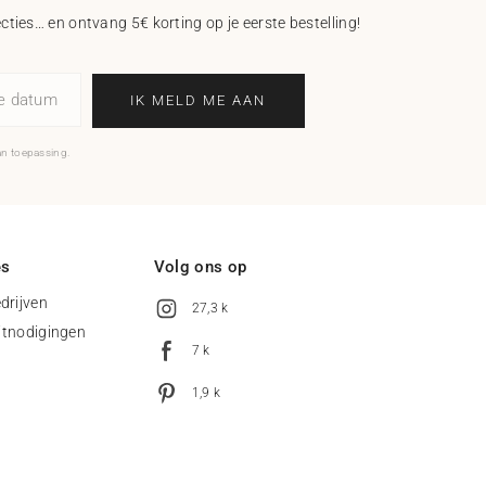
ecties… en ontvang 5€ korting op je eerste bestelling!
ne datum
IK MELD ME AAN
an toepassing.
es
Volg ons op
drijven
27,3 k
uitnodigingen
7 k
1,9 k