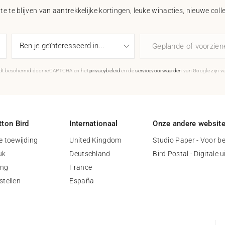
e te blijven van aantrekkelijke kortingen, leuke winacties, nieuwe coll
Geplande of voorzie
rdt beschermd door reCAPTCHA en het
privacybeleid
en de
servicevoorwaarden
van Google zijn v
ton Bird
Internationaal
Onze andere websit
 toewijding
United Kingdom
Studio Paper - Voor be
uk
Deutschland
Bird Postal - Digitale 
ing
France
stellen
España