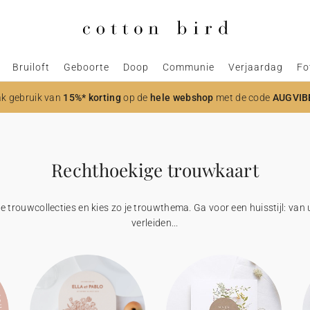
Bruiloft
Geboorte
Doop
Communie
Verjaardag
Fo
k gebruik van
15%* korting
op de
hele webshop
met de code
AUGVIB
Rechthoekige trouwkaart
de trouwcollecties en kies zo je trouwthema. Ga voor een huisstijl: van 
verleiden...