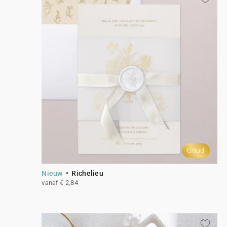
Goud
Nieuw
Richelieu
vanaf € 2,84