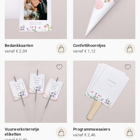
Bedankkaarten
Confettihoorntjes
vanaf € 2,39
vanaf € 1,12
Vuurwerksterretje
Programmawaaiers
etiketten
vanaf € 2,46
vanaf € 0,40