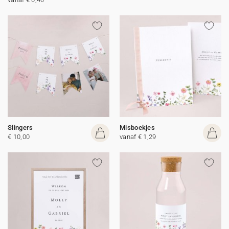
Slingers
Misboekjes
€ 10,00
vanaf € 1,29