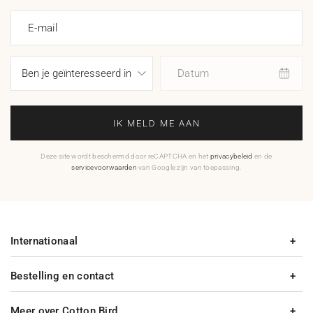
E-mail
Datum
IK MELD ME AAN
Deze site wordt beschermd door reCAPTCHA en het
privacybeleid
en de
servicevoorwaarden
van Google zijn van toepassing.
Internationaal
Bestelling en contact
Meer over Cotton Bird