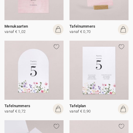
Menukaarten
Tafelnummers
vanaf € 1,02
vanaf € 0,70
Tafelnummers
Tafelplan
vanaf € 0,72
vanaf € 0,90