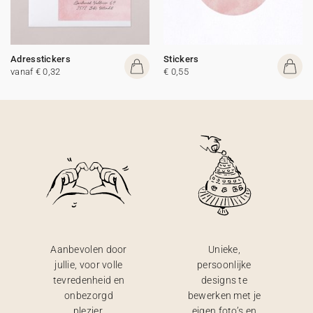
Adresstickers
Stickers
vanaf € 0,32
€ 0,55
Aanbevolen door
Unieke,
jullie, voor volle
persoonlijke
tevredenheid en
designs te
onbezorgd
bewerken met je
plezier.
eigen foto’s en