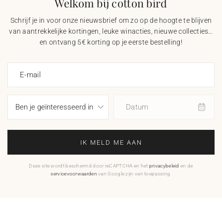
Welkom bij cotton bird
Schrijf je in voor onze nieuwsbrief om zo op de hoogte te blijven
van aantrekkelijke kortingen, leuke winacties, nieuwe collecties…
en ontvang 5€ korting op je eerste bestelling!
E-mail
Datum
IK MELD ME AAN
Deze site wordt beschermd door reCAPTCHA en het
privacybeleid
en de
servicevoorwaarden
van Google zijn van toepassing.