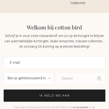
toekomst
Welkom bij cotton bird
Schrijf je in voor onze nieuwsbrief om zo op de hoogte te blijven
van aantrekkelijke kortingen, leuke winacties, nieuwe collecties…
en ontvang 5€ korting op je eerste bestelling!
E-mail
Datum
IK MELD ME AAN
Deze site wordt beschermd door reCAPTCHA en het
privacybeleid
en de