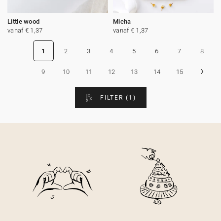
Little wood
Micha
vanaf € 1,37
vanaf € 1,37
1
2
3
4
5
6
7
8
›
9
10
11
12
13
14
15
FILTER
(1)