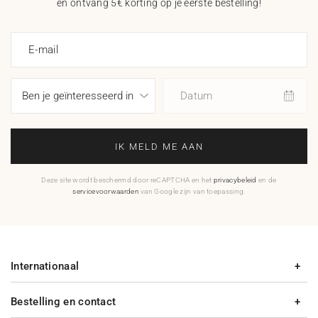
en ontvang 5€ korting op je eerste bestelling!
E-mail
Datum
IK MELD ME AAN
Deze site wordt beschermd door reCAPTCHA en het
privacybeleid
en de
servicevoorwaarden
van Google zijn van toepassing.
Internationaal
Bestelling en contact