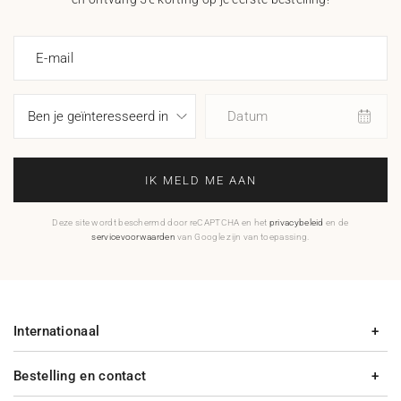
E-mail
Datum
IK MELD ME AAN
Deze site wordt beschermd door reCAPTCHA en het
privacybeleid
en de
servicevoorwaarden
van Google zijn van toepassing.
Internationaal
Bestelling en contact