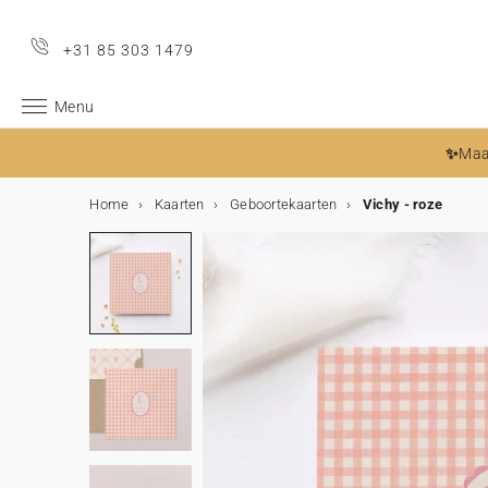
+31 85 303 1479
Menu
✨
Maa
Home
Kaarten
Geboortekaarten
Vichy - roze
Gratis proefdrukken
Alle evenementen
Trouwen
Meer voor de trouwkaart
Decoratie
Tafel
Trouwbedankjes
Samenwerkingen
Geboorte
Meer voor het geboortekaartje
Kraamvisite bedankjes
Decoratie en geboortecadeaus
Mijlpaalkaarten
Samenwerkingen
Verjaardag
Verjaardagsversiering
Traktaties
Kerstmis
Kalenders
Kerstcadeautjes
Doop
Meer voor de doopkaart
Bedankjes en ceremonie
Communie en lentefeest
Meer voor de communiekaart
Bedankjes en ceremonie
Kaarten
Trouwkaarten
Geboortekaartjes
Doopkaarten
Communiekaarten
Decoratie
Bruiloft decoratie
Tafeldecoratie bruiloft
Kinderkamer decoratie
Verjaardag versiering
Tafeldecoratie
Interieur decoratie
Doop versiering
Communie versiering
Accessoires
Cadeautjes, attenties & bedankjes
Bedankjes bruiloft
Kraamcadeaus
Geboorte bedankjes
Mijlpaalkaarten
Verjaardag traktaties
Kerstcadeaus
Doop bedankjes
Communie bedankjes
Fotoproducten
Fotoboek
Kalenders
Fotokalender
Cadeaubon
Trouwen
Trouwkaarten
Sluitzegels trouwkaart
Alle trouwdecortie bekijken
Alles voor de tafels
Alle trouwbedankjes bekijken
Cotton Bird x Helena Soubeyrand
Geboortekaartjes
Geboortestickers
Kaarsen
Alle decoratie bekijken
Zwangerschapskaarten
Helena Soubeyrand x Cotton Bird
Uitnodigingen verjaardagsfeestje
Stickers
Verrassingshoorntje verjaardag
Bekijk de volledige kerstcollectie
Adventskalender
Fotoboek
Doopkaarten
Stickers
Gastenboek
Communie en lentefeest kaarten
Stickers
Gastenboek
Alle Kaarten
Uitnodiging
Geboortekaartje
Uitnodiging
Uitnodiging
Bruiloft decoratie
Alle bruiloft decoratie
Alle tafeldecoratie bruiloft
Alle kinderkamer decoratie
Alle verjaardag versiering
Alle tafeldecoratie
Alle interieur decoratie
Alle doop versiering
Alle communie versiering
Lijstjes en kaders
Alle cadeautjes
Alle bedankjes bruiloft
Alle kraamcadeaus
Alle geboorte bedankjes
Alle mijlpaalkaarten
Alle verjaardag traktaties
Alle Kerstcadeaus
Alle doop bedankjes
Alle communie bedankjes
Alle foto producten
Alle fotoboeken
Alle kalenders
Alle fotokalenders
Alle evenementen
Bedankkaarten
Adresstickers trouwkaart
Gastenboek
Menukaart
Koekjesdoosje
Cotton Bird x Herbarium
Geboorte
Meer voor het geboortekaartje
Lintjes
Koekjesdoosje
Groeimeters
Baby's eerste jaar kaarten
Louise Misha x Cotton Bird
Verjaardagsversiering
Slingers
Verrassingshoorntje Verjaardag
Kerstkaarten
Wandkalender
Notitieboek
Meer voor de doopkaart
Lintjes
Misboekje / Liturgie
Meer voor de communiekaart
Lintjes
Menukaart
Trouwkaarten
Digitale trouwkaart
Digitale geboortekaart
Digitale doopkaart
Digitale communiekaart
Tafeldecoratie bruiloft
Naamkaart
Kinderkamer decoratie
Groeimeter
Tafeldecoratie
Beker
Poster
Gastenboek
Gastenboek
Kaartenhouder
Bedankjes bruiloft
Koekjesdoosje
Geboorte bedankjes
Koekjesdoosje
Mijlpaalkaarten zwangerschap
Koekjesdoosje
Koekjesdoosje
Koekjesdoosje
Verrassingsdoosje
Fotoboek
Stoffen fotoboek
Fotokalender
Muurkalender
Save the date
Extra uitnodigingskaartje
Misboekje / Liturgie
Naamkaartjes
Verrassingsdoosje
Cotton Bird x leaubleu
Droogbloemen
Kraamvisite bedankjes
Verrassingsdoosje
Poster van je baby
Baby's eerste keer kaarten
Moulin Roty x Cotton Bird
Verjaardag
Taarttoppers
Traktaties
Koekjesdoosje
Kalenders
Vouwkalender
Gepersonaliseerde fotolijst
Droogbloemen
Bedankkaarten
Menukaart
Bedankkaarten
Kaarsen
Kaarten
Save the date
Geboortekaartjes
Bedankkaartje
Bedankkaarten
Bedankkaarten
Menukaart
Gastenboek bruiloft
Geboorteposter
Verjaardag versiering
Kinderplacemat
Taarttopper
Kaars
Misboek
Menukaart
Kaars
Kraamcadeaus
Kaars
Mijlpaalkaarten
Mijlpaalkaarten eerste jaar
Snoepzakje
Kaars
Kaars
Boekenlegger
Fotoboek harde kaft
Fotoafdrukken
Bureaukalender
Foto adventskalender
Meer voor de trouwkaart
RSVP kaart
Bruiloft bord
Tafelplan
Kaarsen
Lakzegels
Cadeaulabel
Decoratie en geboortecadeaus
Poster van je geboortekaart
Main sauvage x Cotton Bird
Papieren bekers
Labeltjes
Kerstmis
Kerstcadeautjes
Chocoladereep
Bedankjes en ceremonie
Kaarsen
Bedankjes en ceremonie
Snoepzakjes
Inlegkaart trouwkaart
Uitnodiging kinderfeestje
Decoratie
Tafelnummer
Trouwbord
Kinderkamer poster
Slinger
Interieur decoratie
Menukaart
Snoepzakje
Verrassingsdoosje
Verrassingsdoosje
Mijlpaalkaarten eerste keer
Speel- en leerkaarten
Verjaardag traktaties
Verrassingsdoosje
Chocoladereep
Verrassingsdoosje
Kaars
Fotoboek zachte kaft
Gepersonaliseerde fotolijst