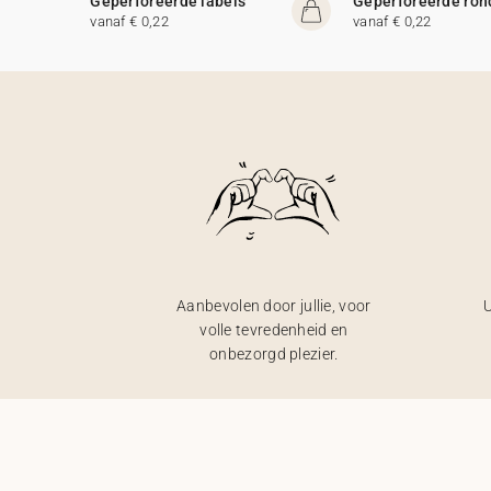
Geperforeerde labels
Geperforeerde ron
vanaf € 0,22
vanaf € 0,22
Aanbevolen door jullie, voor
U
volle tevredenheid en
onbezorgd plezier.