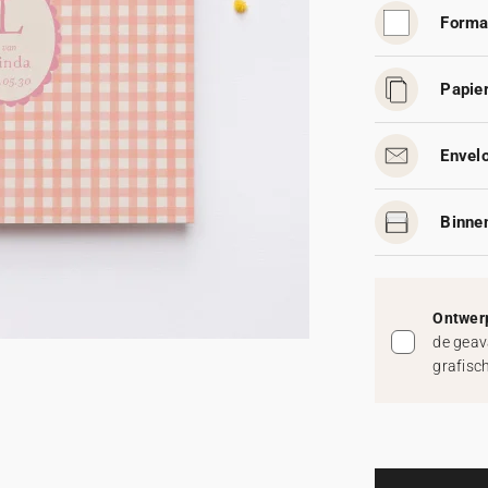
Forma
Papier
Envelo
Binnen
Ontwerp
de geav
grafisc