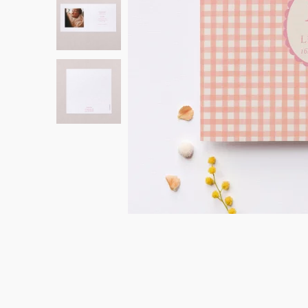
Decoratie
Programmawaaiers
Tafelnummers
Cadeaulabel
Posters met illustraties
Mijlpaalkaarten
muc muc x Cotton Bird
Placemats
Kaarsen
Doop
Koekjesdoosje
Verrassingshoorntje Communie
Rsvp trouwkaart
Kerstkaarten
Tafelplan
Misboek
Doop versiering
Snoepzakje
Cadeautjes, attenties & bedankjes
Bruiloft labels
Geboortelabels
Stickers
Stickers
Kerstcadeaus
Fotoboek
Doop labels
Communie labels
Trouwalbum
Gepersonaliseerd notitieboek
Confettihoorntjes
Tafel
Flesetiketten
Droogbloem boeketje
Babyborrel en kraamfeest
Gamin Gamine x Cotton Bird
Verrassingshoorntje doop
Communie en lentefeest
Boekenlegger
Bedankkaarten
Doopkaarten
Flesetiket
Programmawaaier
Communie versiering
Droogbloem boeket
Stickers
Gepersonaliseerd notitieboek
Snoepzakjes
Snoepzakjes
Fotoproducten
Geboorteboek
Wegwerpcamera
Slingers
Vuurwerk etiketten
Trouwbedankjes
Babyboek
Johanna x Cotton Bird
Moederdag
Uitnodiging huwelijksjubileum
Communiekaarten
Confetti hoorntje
Accessoires
Stickers
Mini flesjes
Doop bedankjes
Stickers
Stickers
Kalenders
Sticker voor wegwerpcamera
Trouwalbum
Bedankkaarten
Vaderdag
Enveloppen en binnenkant envelop
Bedankkaarten na overlijden
Slinger
Mini flesjes
Katoenen zakje
Mini flesjes
Communie bedankjes
Mini flesjes
Samenwerkingen
Samenwerkingen
Rouw
Proefdruk
Vuurwerk sterretjes etiket
Katoenen zakje
Katoenen zakje
Katoenen zakje
Cadeaubon
Accessoires
Sticker voor wegwerpcamera
Digitale kaart