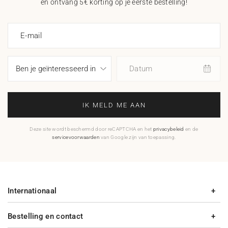
en ontvang 5€ korting op je eerste bestelling!
E-mail
Datum
IK MELD ME AAN
Deze site wordt beschermd door reCAPTCHA en het
privacybeleid
en de
servicevoorwaarden
van Google zijn van toepassing.
Internationaal
Bestelling en contact