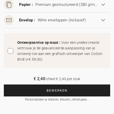
Papier :
Premium gestructureerd (280 g/m²)
Envelop :
Witte enveloppen
(inclusief)
Ontwerpservice op maat :
Voor een unieke creatie
vertrouw je de geavanceerde aanpassing van je
ontwerp toe aan een grafisch ontwerper van Cotton
Bird!
(
+€ 59,00
)
€ 2,40
ofwel € 2,40 per stuk
BEWERKEN
Personaliseer je teksten, kleuren, lettertypes…