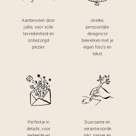
Aanbevolen door
Unieke,
jullie, voor volle
persoonlijke
tevredenheid en
designs te
onbezorgd
bewerken met je
plezier.
eigen foto’s en
tekst
Perfectie in
Duurzame en
details, voor
verantwoorde
gedeelde en
inkt, papier en