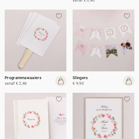
vanaf € 0,40
Programmawaaiers
Slingers
vanaf € 2,46
€ 9,90