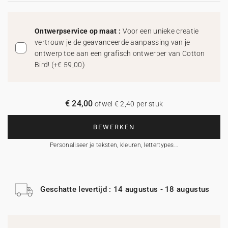
Ontwerpservice op maat :
Voor een unieke creatie
vertrouw je de geavanceerde aanpassing van je
ontwerp toe aan een grafisch ontwerper van Cotton
Bird!
(
+€ 59,00
)
€ 24,00
ofwel € 2,40 per stuk
BEWERKEN
Personaliseer je teksten, kleuren, lettertypes…
Geschatte levertijd : 14 augustus - 18 augustus