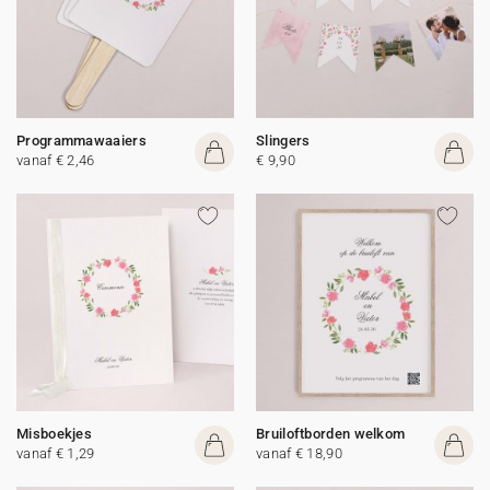
Programmawaaiers
Slingers
vanaf € 2,46
€ 9,90
Misboekjes
Bruiloftborden welkom
vanaf € 1,29
vanaf € 18,90