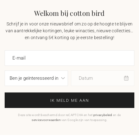
Welkom bij cotton bird
Schrijf je in voor onze nieuwsbrief om zo op de hoogte te blijven
van aantrekkelijke kortingen, leuke winacties, nieuwe collecties…
en ontvang 5€ korting op je eerste bestelling!
E-mail
Datum
IK MELD ME AAN
Deze site wordt beschermd door reCAPTCHA en het
privacybeleid
en de
servicevoorwaarden
van Google zijn van toepassing.