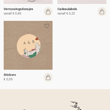
Verrassingsdoosjes
Cadeaulabels
vanaf € 0,65
vanaf € 0,22
Stickers
€ 0,55