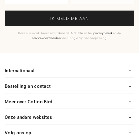
IK MELD ME AAN
Deze site wordt beschermd door reCAPTCHA en het
privacybeleid
en de
servicevoorwaarden
van Google zijn van toepassing.
Internationaal
Bestelling en contact
Meer over Cotton Bird
Onze andere websites
Volg ons op