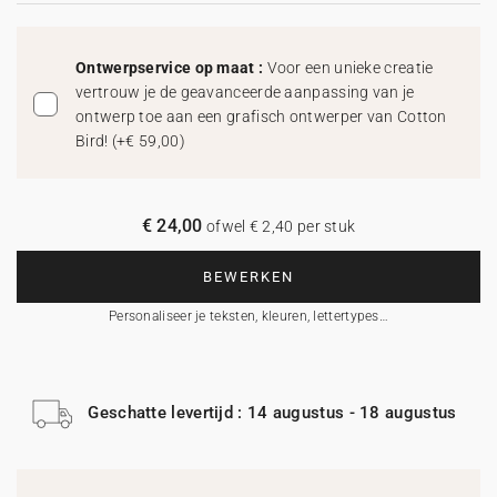
Ontwerpservice op maat :
Voor een unieke creatie
vertrouw je de geavanceerde aanpassing van je
ontwerp toe aan een grafisch ontwerper van Cotton
Bird!
(
+€ 59,00
)
€ 24,00
ofwel € 2,40 per stuk
BEWERKEN
Personaliseer je teksten, kleuren, lettertypes…
Geschatte levertijd : 14 augustus - 18 augustus