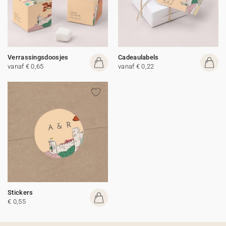
Verrassingsdoosjes
Cadeaulabels
vanaf € 0,65
vanaf € 0,22
Stickers
€ 0,55