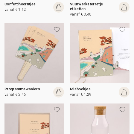
Confettihoorntjes
Vuurwerksterretje
etiketten
vanaf € 1,12
vanaf € 0,40
Programmawaaiers
Misboekjes
vanaf € 2,46
vanaf € 1,29