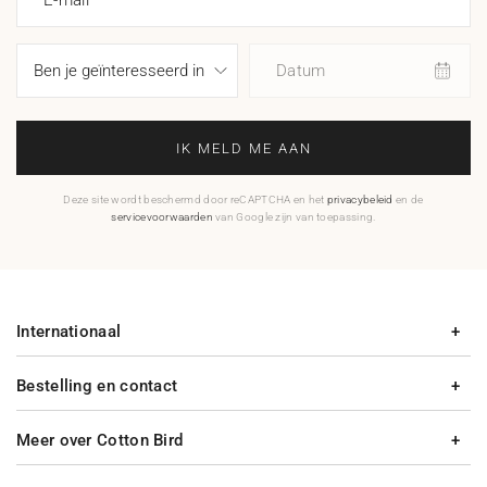
E-mail
Datum
IK MELD ME AAN
Deze site wordt beschermd door reCAPTCHA en het
privacybeleid
en de
servicevoorwaarden
van Google zijn van toepassing.
Internationaal
Bestelling en contact
Meer over Cotton Bird