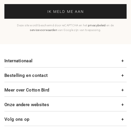
IK MELD ME AAN
Deze site wordt beschermd door reCAPTCHA en het
privacybeleid
en de
servicevoorwaarden
van Google zijn van toepassing.
Internationaal
Bestelling en contact
Meer over Cotton Bird
Onze andere websites
Volg ons op