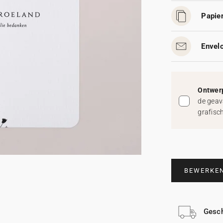
Papier
Envelo
Ontwerp
de geav
grafisc
BEWERKE
Gesch