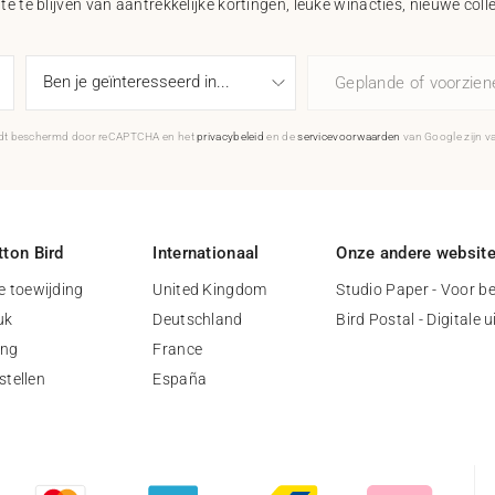
e te blijven van aantrekkelijke kortingen, leuke winacties, nieuwe coll
Geplande of voorzie
rdt beschermd door reCAPTCHA en het
privacybeleid
en de
servicevoorwaarden
van Google zijn v
ton Bird
Internationaal
Onze andere websit
 toewijding
United Kingdom
Studio Paper - Voor be
uk
Deutschland
Bird Postal - Digitale 
ing
France
stellen
España