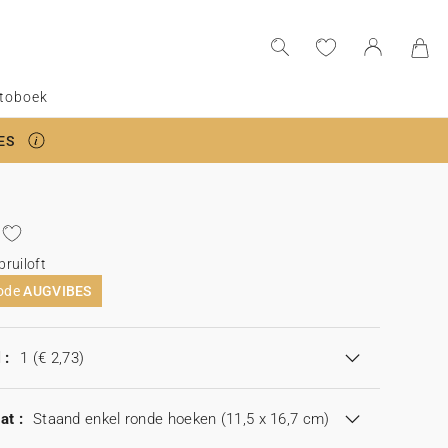
toboek
ES
ruiloft
code
AUGVIBES
 :
1
(€ 2,73)
at :
Staand enkel ronde hoeken (11,5 x 16,7 cm)