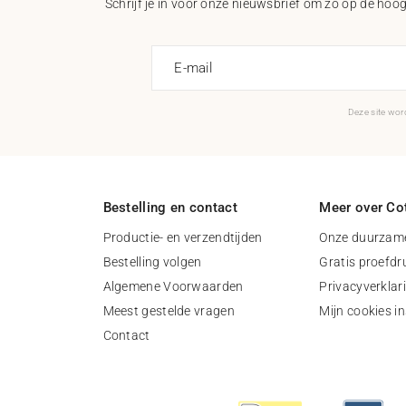
Schrijf je in voor onze nieuwsbrief om zo op de hoogt
E-mail
Deze site wo
Bestelling en contact
Meer over Cot
Productie- en verzendtijden
Onze duurzame
Bestelling volgen
Gratis proefdr
Algemene Voorwaarden
Privacyverklar
Meest gestelde vragen
Mijn cookies in
Contact