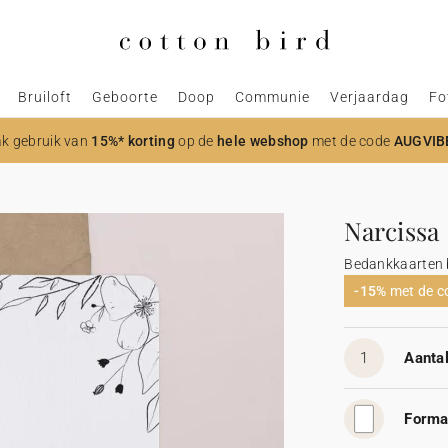
Bruiloft
Geboorte
Doop
Communie
Verjaardag
Fo
k gebruik van
15%* korting
op de
hele webshop
met de code
AUGVIB
Narcissa
Bedankkaarten b
-15%
met de 
1
Aantal
Forma