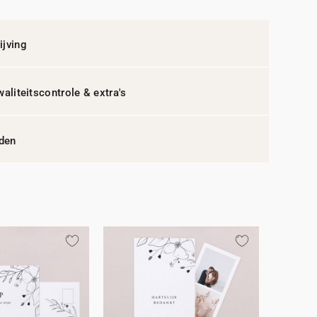
jving
waliteitscontrole & extra's
jden