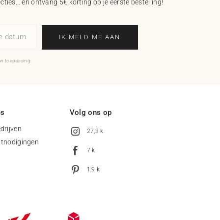
ecties… en ontvang 5€ korting op je eerste bestelling!
ne datum
IK MELD ME AAN
an toepassing.
es
Volg ons op
drijven
27,3 k
uitnodigingen
7 k
1,9 k