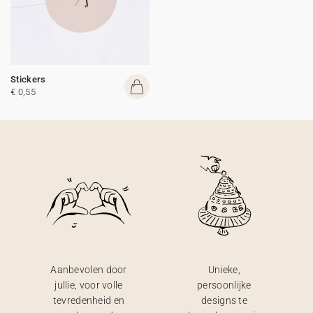
Stickers
€ 0,55
Aanbevolen door
Unieke,
jullie, voor volle
persoonlijke
tevredenheid en
designs te