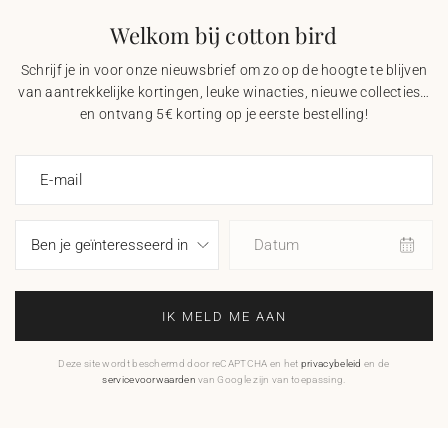
Welkom bij cotton bird
Schrijf je in voor onze nieuwsbrief om zo op de hoogte te blijven
van aantrekkelijke kortingen, leuke winacties, nieuwe collecties…
en ontvang 5€ korting op je eerste bestelling!
E-mail
Datum
IK MELD ME AAN
Deze site wordt beschermd door reCAPTCHA en het
privacybeleid
en de
servicevoorwaarden
van Google zijn van toepassing.