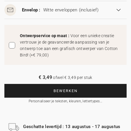
Envelop :
Witte enveloppen
(inclusief)
Ontwerpservice op maat :
Voor een unieke creatie
vertrouw je de geavanceerde aanpassing van je
ontwerp toe aan een grafisch ontwerper van Cotton
Bird!
(
+€ 79,00
)
€ 3,49
ofwel € 3,49 per stuk
BEWERKEN
Personaliseer je teksten, kleuren, lettertypes…
Geschatte levertijd : 13 augustus - 17 augustus