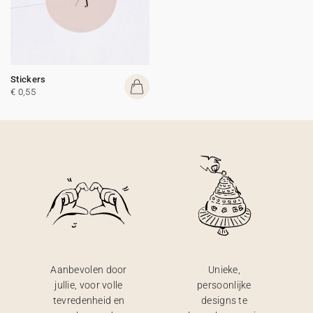
Stickers
€ 0,55
Aanbevolen door
Unieke,
jullie, voor volle
persoonlijke
tevredenheid en
designs te