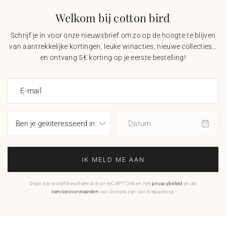
Welkom bij cotton bird
Schrijf je in voor onze nieuwsbrief om zo op de hoogte te blijven
van aantrekkelijke kortingen, leuke winacties, nieuwe collecties…
en ontvang 5€ korting op je eerste bestelling!
E-mail
Datum
IK MELD ME AAN
Deze site wordt beschermd door reCAPTCHA en het
privacybeleid
en de
servicevoorwaarden
van Google zijn van toepassing.