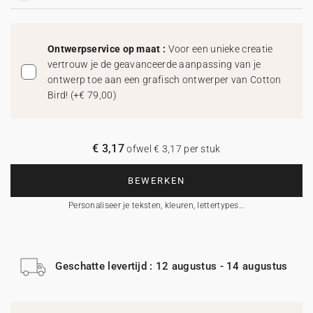
Ontwerpservice op maat :
Voor een unieke creatie
vertrouw je de geavanceerde aanpassing van je
ontwerp toe aan een grafisch ontwerper van Cotton
Bird!
(
+€ 79,00
)
€ 3,17
ofwel € 3,17 per stuk
BEWERKEN
Personaliseer je teksten, kleuren, lettertypes…
Geschatte levertijd : 12 augustus - 14 augustus