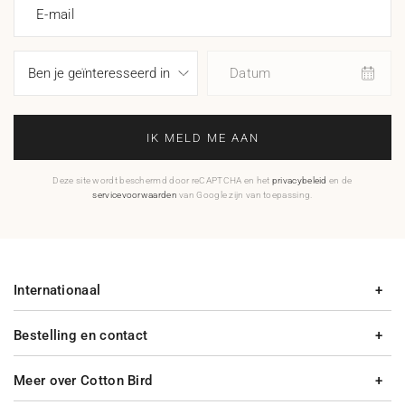
E-mail
Datum
IK MELD ME AAN
Deze site wordt beschermd door reCAPTCHA en het
privacybeleid
en de
servicevoorwaarden
van Google zijn van toepassing.
Internationaal
Bestelling en contact
Meer over Cotton Bird