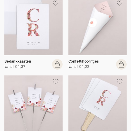
Bedankkaarten
Confettihoorntjes
vanaf € 1,37
vanaf € 1,22