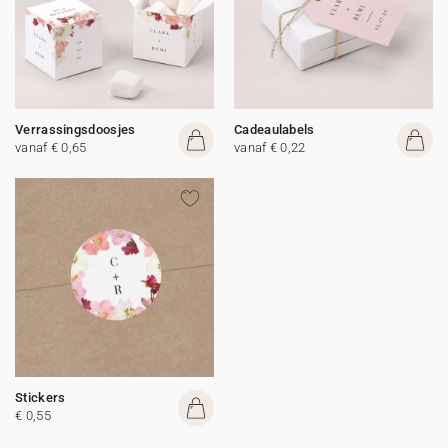
Verrassingsdoosjes
Cadeaulabels
vanaf € 0,65
vanaf € 0,22
Stickers
€ 0,55