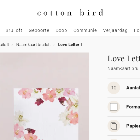
Bruiloft
Geboorte
Doop
Communie
Verjaardag
Fo
uiloft
Naamkaart bruiloft
Love Letter I
Love Lett
Naamkaart bruil
10
Aantal
Forma
Papier