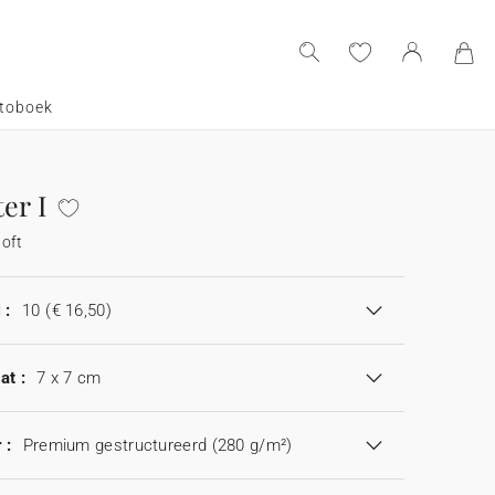
toboek
er I
oft
 :
10
(€ 16,50)
at :
7 x 7 cm
 :
Premium gestructureerd (280 g/m²)