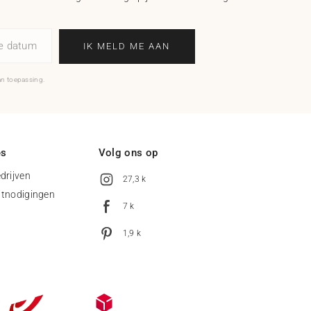
ne datum
IK MELD ME AAN
an toepassing.
es
Volg ons op
drijven
27,3 k
uitnodigingen
7 k
1,9 k