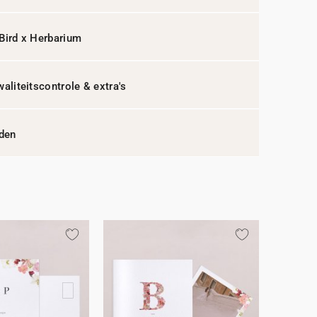
Bird x Herbarium
waliteitscontrole & extra's
jden