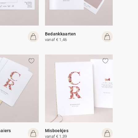
Bedankkaarten
vanaf € 1,46
aiers
Misboekjes
vanaf € 1,39