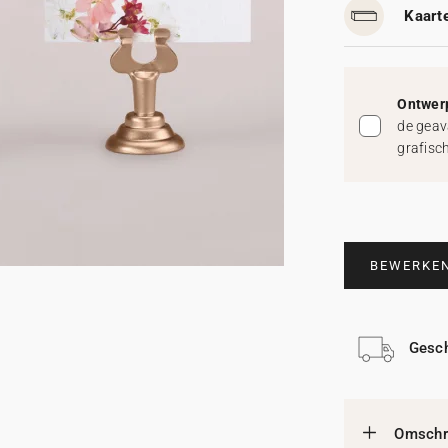
Kaart
Ontwerp
de geav
grafisc
BEWERKE
Gesch
Omschri