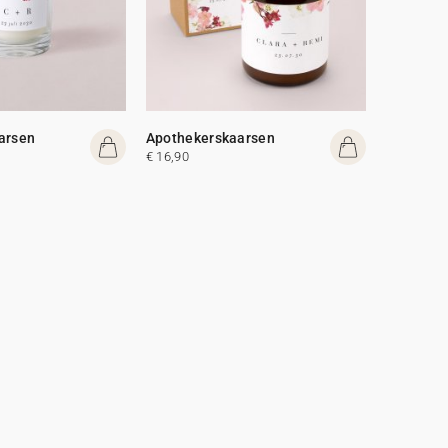
arsen
Apothekerskaarsen
€ 16,90