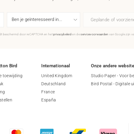
Geplande of voorzie
rdt beschermd door reCAPTCHA en het
privacybeleid
en de
servicevoorwaarden
van Google zijn v
ton Bird
Internationaal
Onze andere websit
 toewijding
United Kingdom
Studio Paper - Voor be
uk
Deutschland
Bird Postal - Digitale 
ing
France
stellen
España