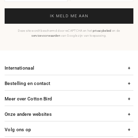
IK MELD ME AAN
Deze site wordt beschermd door reCAPTCHA en het
privacybeleid
en de
servicevoorwaarden
van Google zijn van toepassing.
Internationaal
Bestelling en contact
Meer over Cotton Bird
Onze andere websites
Volg ons op