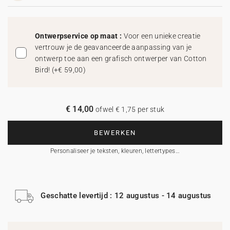
Ontwerpservice op maat :
Voor een unieke creatie
vertrouw je de geavanceerde aanpassing van je
ontwerp toe aan een grafisch ontwerper van Cotton
Bird!
(
+€ 59,00
)
€ 14,00
ofwel € 1,75 per stuk
BEWERKEN
Personaliseer je teksten, kleuren, lettertypes…
Geschatte levertijd : 12 augustus - 14 augustus