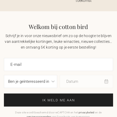
toekomst
Welkom bij cotton bird
Schrijf je in voor onze nieuwsbrief om zo op de hoogte te blijven
van aantrekkelijke kortingen, leuke winacties, nieuwe collecties…
en ontvang 5€ korting op je eerste bestelling!
E-mail
Datum
IK MELD ME AAN
Deze site wordt beschermd door reCAPTCHA en het
privacybeleid
en de
servicevoorwaarden
van Google zijn van toepassing.