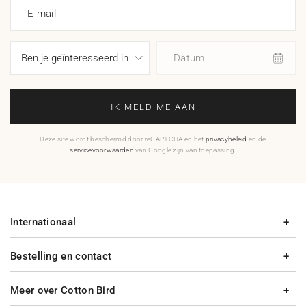
E-mail
Datum
IK MELD ME AAN
Deze site wordt beschermd door reCAPTCHA en het
privacybeleid
en de
servicevoorwaarden
van Google zijn van toepassing.
Internationaal
Bestelling en contact
Meer over Cotton Bird