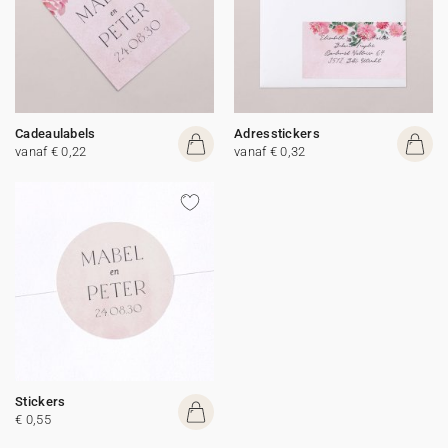
Cadeaulabels
Adresstickers
vanaf € 0,22
vanaf € 0,32
Stickers
€ 0,55