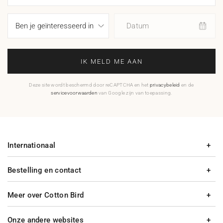
Datum
IK MELD ME AAN
Deze site wordt beschermd door reCAPTCHA en het
privacybeleid
en de
servicevoorwaarden
van Google zijn van toepassing.
Internationaal
Bestelling en contact
Meer over Cotton Bird
Onze andere websites