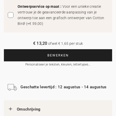
Ontwerpservice op maat :
Voor een unieke creatie
vertrouw je de geavanceerde aanpassing van je
ontwerp toe aan een grafisch ontwerper van Cotton
Bird!
(
+€ 59,00
)
€ 13,20
ofwel € 1,65 per stuk
BEWERKEN
Personaliseer je teksten, kleuren, lettertypes…
Geschatte levertijd : 12 augustus - 14 augustus
Omschrijving