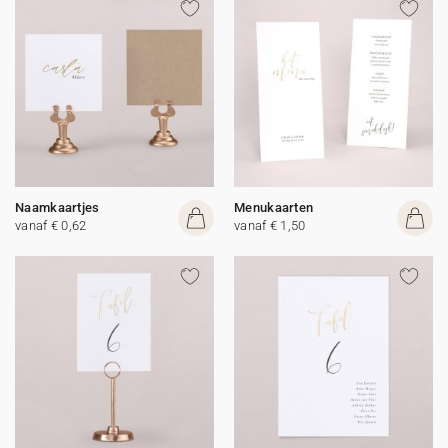
Naamkaartjes
Menukaarten
vanaf € 0,62
vanaf € 1,50