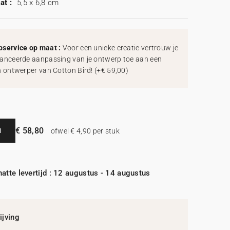
at :
5,5 x 6,8 cm
service op maat :
Voor een unieke creatie vertrouw je
anceerde aanpassing van je ontwerp toe aan een
h ontwerper van Cotton Bird!
(
+€ 59,00
)
€ 58,80
N
ofwel € 4,90 per stuk
atte levertijd : 12 augustus - 14 augustus
jving