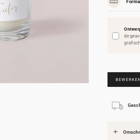
Forma
Ontwerp
de geav
grafisc
BEWERKE
Gesch
Omschri