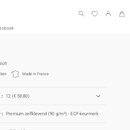
toboek
iloft
kken
Made in France
 :
12
(€ 58,80)
 :
Premium zelfklevend (90 g/m²) - ECF-keurmerk