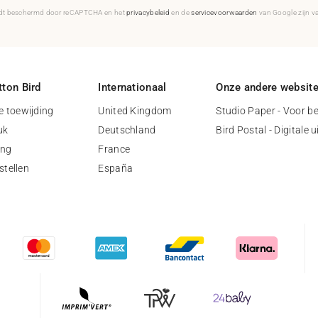
rdt beschermd door reCAPTCHA en het
privacybeleid
en de
servicevoorwaarden
van Google zijn v
ton Bird
Internationaal
Onze andere websit
 toewijding
United Kingdom
Studio Paper - Voor be
uk
Deutschland
Bird Postal - Digitale 
ing
France
stellen
España