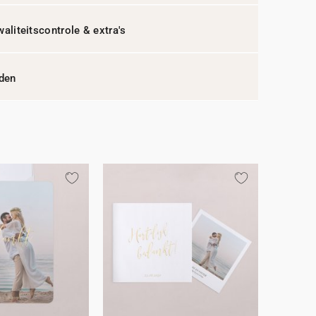
waliteitscontrole & extra's
jden