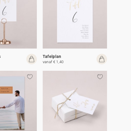
s
Tafelplan
vanaf € 1,40