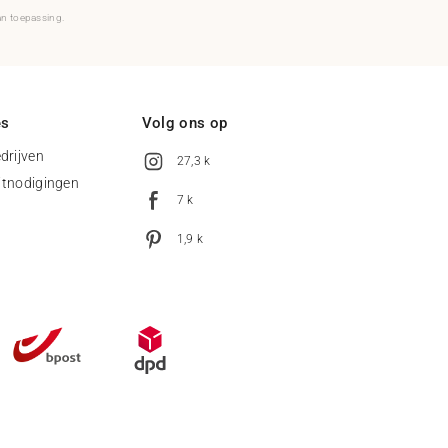
an toepassing.
es
Volg ons op
drijven
27,3 k
uitnodigingen
7 k
1,9 k