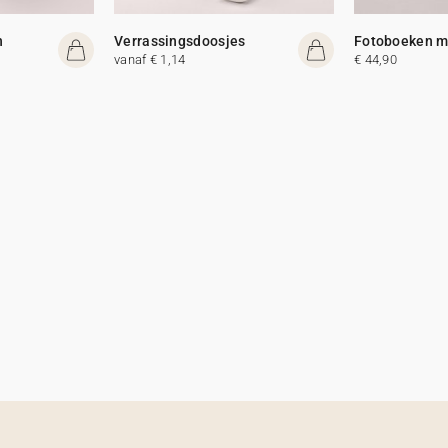
n
Verrassingsdoosjes
Fotoboeken me
vanaf € 1,14
€ 44,90