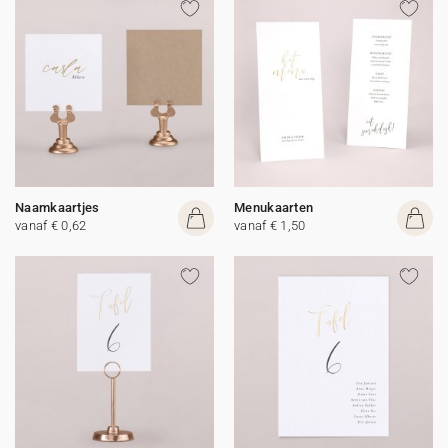
Naamkaartjes
Menukaarten
vanaf € 0,62
vanaf € 1,50