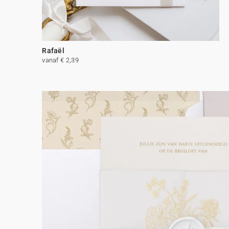
Rafaël
vanaf € 2,39