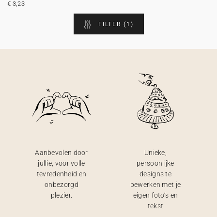
€ 3,23
FILTER
(1)
Aanbevolen door
Unieke,
jullie, voor volle
persoonlijke
tevredenheid en
designs te
onbezorgd
bewerken met je
plezier.
eigen foto’s en
tekst