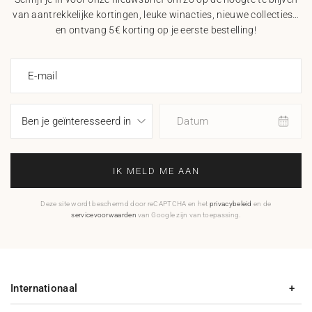
van aantrekkelijke kortingen, leuke winacties, nieuwe collecties…
en ontvang 5€ korting op je eerste bestelling!
E-mail
Datum
IK MELD ME AAN
Deze site wordt beschermd door reCAPTCHA en het
privacybeleid
en de
servicevoorwaarden
van Google zijn van toepassing.
Internationaal