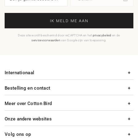
IK MELD ME AAN
Deze site wordt beschermd door reCAPTCHA en het
privacybeleid
en de
servicevoorwaarden
van Google zijn van toepassing.
Internationaal
Bestelling en contact
Meer over Cotton Bird
Onze andere websites
Volg ons op