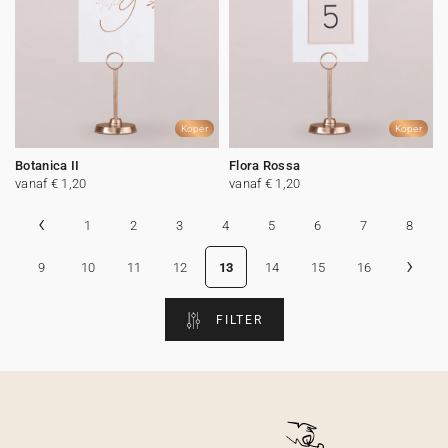
Koper
Koper
Botanica II
Flora Rossa
vanaf € 1,20
vanaf € 1,20
‹
1
2
3
4
5
6
7
8
›
9
10
11
12
13
14
15
16
FILTER