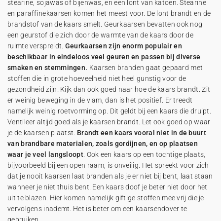
stearine, sojawas of bijenwas, en een lont van katoen. Stearine
en paraffinekaarsen komen het meest voor. De lont brandt en de
brandstof van de kaars smelt. Geurkaarsen bevatten ook nog
een geurstof die zich door de warmte van de kaars door de
ruimte verspreidt.
Geurkaarsen zijn enorm populair en
beschikbaar in eindeloos veel geuren en passen bij diverse
smaken en stemmingen.
Kaarsen branden gaat gepaard met
stoffen die in grote hoeveelheid niet heel gunstig voor de
gezondheid zijn. Kijk dan ook goed naar hoe de kaars brandt. Zit
er weinig beweging in de vlam, dan is het positief. Er treedt
namelijk weinig roetvorming op. Dit geldt bij een kaars die druipt.
Ventileer altijd goed als je kaarsen brandt. Let ook goed op waar
je de kaarsen plaatst.
Brandt een kaars vooral niet in de buurt
van brandbare materialen, zoals gordijnen, en op plaatsen
waar je veel langsloopt
. Ook een kaars op een tochtige plaats,
bijvoorbeeld bij een open raam, is onveilig. Het spreekt voor zich
dat je nooit kaarsen laat branden als je er niet bij bent, laat staan
wanneer je niet thuis bent. Een kaars doof je beter niet door het
uit te blazen. Hier komen namelijk giftige stoffen mee vrij die je
vervolgens inademt. Het is beter om een kaarsendover te
gebruiken.