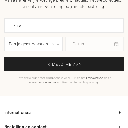
van aantrekkelijke kortingen, leuke winacties, nieuwe collecties…
en ontvang 5€ korting op je eerste bestelling!
E-mail
Datum
IK MELD ME AAN
Deze site wordt beschermd door reCAPTCHA en het
privacybeleid
en de
servicevoorwaarden
van Google zijn van toepassing.
Internationaal
Bestelling en contact