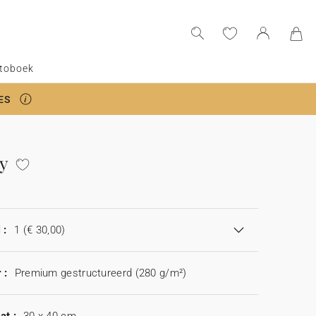
toboek
ES
ty
 :
1
(€ 30,00)
 :
Premium gestructureerd (280 g/m²)