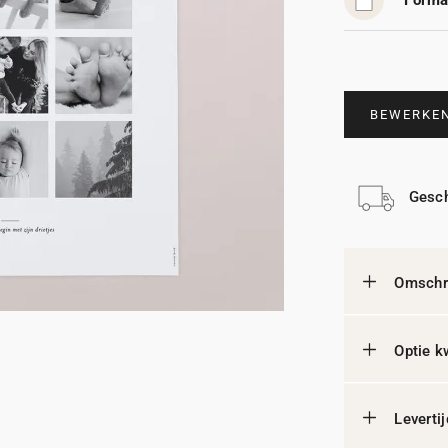
Forma
BEWERKE
Gesch
Omschri
Optie k
Leverti