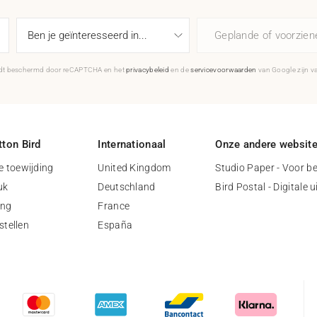
Geplande of voorzie
rdt beschermd door reCAPTCHA en het
privacybeleid
en de
servicevoorwaarden
van Google zijn v
ton Bird
Internationaal
Onze andere websit
 toewijding
United Kingdom
Studio Paper - Voor be
uk
Deutschland
Bird Postal - Digitale 
ing
France
stellen
España