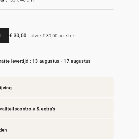
at :
30 x 40 cm
€ 30,00
N
ofwel € 30,00 per stuk
atte levertijd : 13 augustus - 17 augustus
jving
waliteitscontrole & extra's
jden