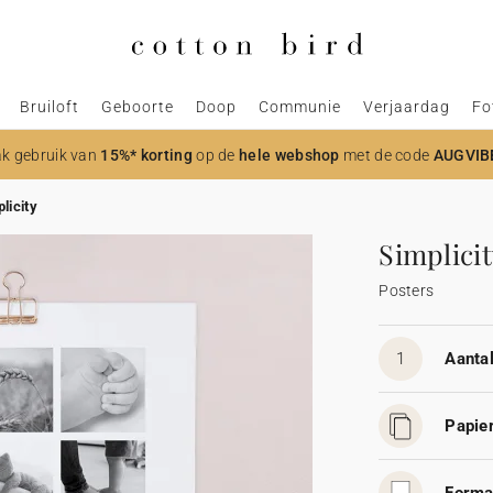
Bruiloft
Geboorte
Doop
Communie
Verjaardag
Fo
k gebruik van
15%* korting
op de
hele webshop
met de code
AUGVIB
licity
Simplici
Posters
1
Aantal
Papier