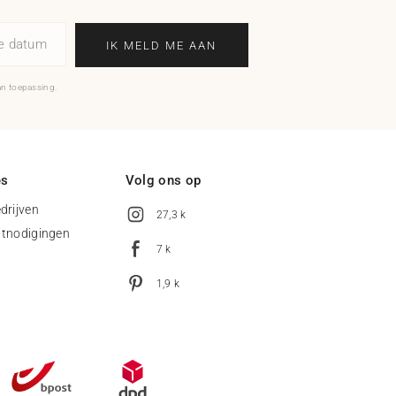
ne datum
IK MELD ME AAN
an toepassing.
es
Volg ons op
drijven
27,3 k
uitnodigingen
7 k
1,9 k