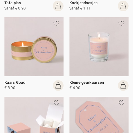
Tafelplan
Koekjesdoosjes
vanaf € 0,90
vanaf € 1,11
Kaars Goud
Kleine geurkaarsen
€ 8,90
€ 4,90