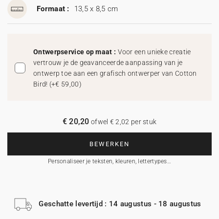
Formaat :
13,5 x 8,5 cm
Ontwerpservice op maat :
Voor een unieke creatie
vertrouw je de geavanceerde aanpassing van je
ontwerp toe aan een grafisch ontwerper van Cotton
Bird!
(
+€ 59,00
)
€ 20,20
ofwel € 2,02 per stuk
BEWERKEN
Personaliseer je teksten, kleuren, lettertypes…
Geschatte levertijd : 14 augustus - 18 augustus