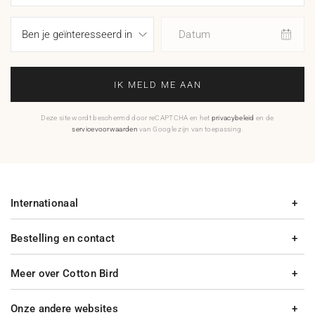
Datum
IK MELD ME AAN
Deze site wordt beschermd door reCAPTCHA en het
privacybeleid
en de
servicevoorwaarden
van Google zijn van toepassing.
Internationaal
Bestelling en contact
Meer over Cotton Bird
Onze andere websites