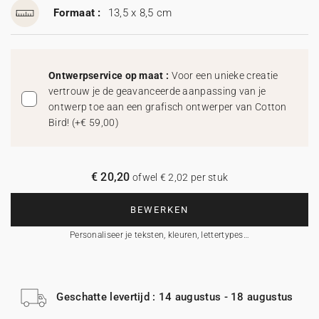
Formaat :
13,5 x 8,5 cm
Ontwerpservice op maat :
Voor een unieke creatie
vertrouw je de geavanceerde aanpassing van je
ontwerp toe aan een grafisch ontwerper van Cotton
Bird!
(
+€ 59,00
)
€ 20,20
ofwel € 2,02 per stuk
BEWERKEN
Personaliseer je teksten, kleuren, lettertypes…
Geschatte levertijd : 14 augustus - 18 augustus