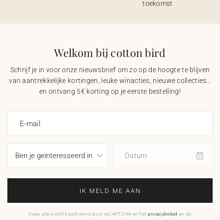
toekomst
Welkom bij cotton bird
Schrijf je in voor onze nieuwsbrief om zo op de hoogte te blijven
van aantrekkelijke kortingen, leuke winacties, nieuwe collecties…
en ontvang 5€ korting op je eerste bestelling!
E-mail
Datum
IK MELD ME AAN
Deze site wordt beschermd door reCAPTCHA en het
privacybeleid
en de