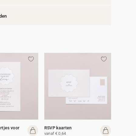
jden
rtjes voor
RSVP kaarten
vanaf € 0,64