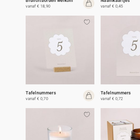
Bruiloftborden welkom
Naamkaartjes
vanaf € 18,90
vanaf € 0,45
Tafelnummers
Tafelnummers
vanaf € 0,70
vanaf € 0,72