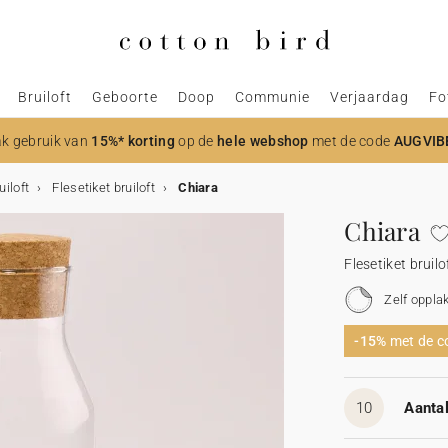
Bruiloft
Geboorte
Doop
Communie
Verjaardag
Fo
k gebruik van
15%* korting
op de
hele webshop
met de code
AUGVIB
uiloft
Flesetiket bruiloft
Chiara
Chiara
Flesetiket bruilo
Zelf oppla
-15%
met de 
10
Aantal