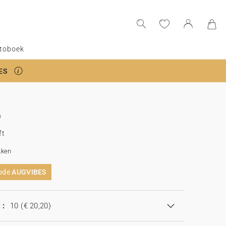
toboek
ES
ft
kken
code
AUGVIBES
 :
10
(€ 20,20)