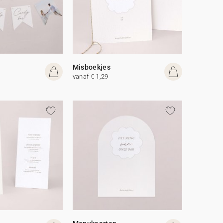
Misboekjes
vanaf € 1,29