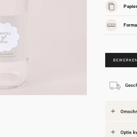
Papier
Forma
BEWERKE
Gesch
Omschri
Optie k