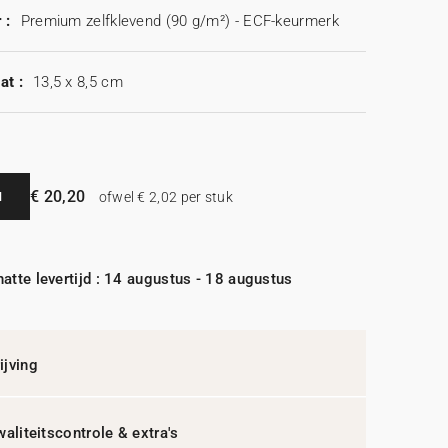
 :
Premium zelfklevend (90 g/m²) - ECF-keurmerk
at :
13,5 x 8,5 cm
€ 20,20
N
ofwel € 2,02 per stuk
atte levertijd : 14 augustus - 18 augustus
jving
waliteitscontrole & extra's