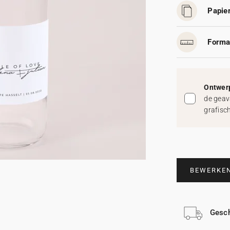
Papier
Forma
Ontwerp
de geav
grafisc
BEWERKE
Gesch