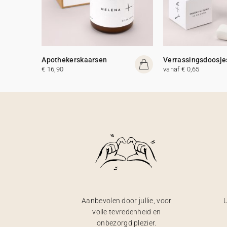
Apothekerskaarsen
Verrassingsdoosje
€ 16,90
vanaf € 0,65
Aanbevolen door jullie, voor
U
volle tevredenheid en
onbezorgd plezier.