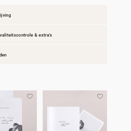
jving
waliteitscontrole & extra's
jden