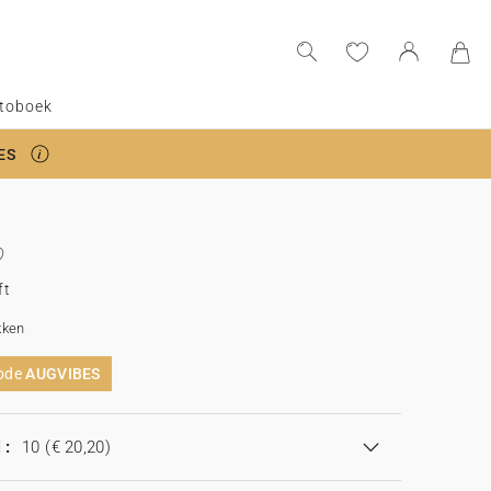
toboek
ES
ft
kken
code
AUGVIBES
 :
10
(€ 20,20)