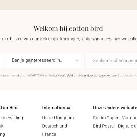
Welkom bij cotton bird
e te blijven van aantrekkelijke kortingen, leuke winacties, nieuwe coll
Geplande of voorzie
rdt beschermd door reCAPTCHA en het
privacybeleid
en de
servicevoorwaarden
van Google zijn v
ton Bird
Internationaal
Onze andere websit
 toewijding
United Kingdom
Studio Paper - Voor be
uk
Deutschland
Bird Postal - Digitale 
ing
France