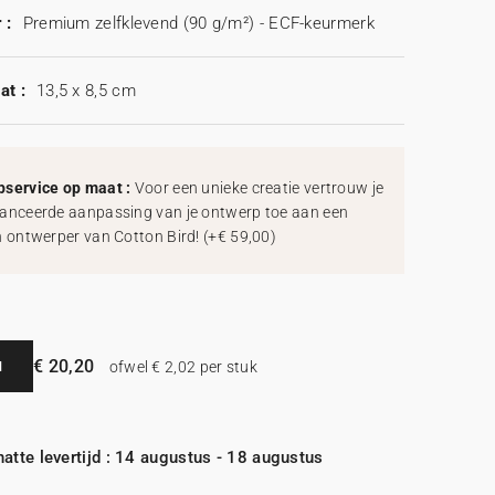
 :
Premium zelfklevend (90 g/m²) - ECF-keurmerk
at :
13,5 x 8,5 cm
service op maat :
Voor een unieke creatie vertrouw je
anceerde aanpassing van je ontwerp toe aan een
h ontwerper van Cotton Bird!
(
+€ 59,00
)
€ 20,20
N
ofwel € 2,02 per stuk
atte levertijd : 14 augustus - 18 augustus