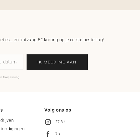
ecties… en ontvang 5€ korting op je eerste bestelling!
ne datum
IK MELD ME AAN
an toepassing.
es
Volg ons op
drijven
27,3 k
uitnodigingen
7 k