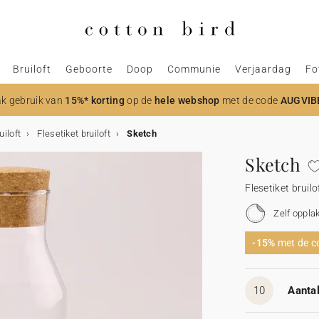
Bruiloft
Geboorte
Doop
Communie
Verjaardag
Fo
k gebruik van
15%* korting
op de
hele webshop
met de code
AUGVIB
uiloft
Flesetiket bruiloft
Sketch
Sketch
Flesetiket bruilo
Zelf oppla
-15%
met de 
10
Aantal